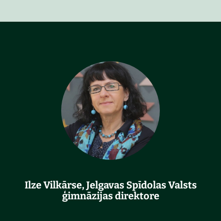
"
Ilze Vilkārse, Jelgavas Spīdolas Valsts
P
ģimnāzijas direktore