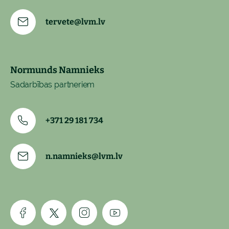
tervete@lvm.lv
Normunds Namnieks
Sadarbības partneriem
+371 29 181 734
n.namnieks@lvm.lv