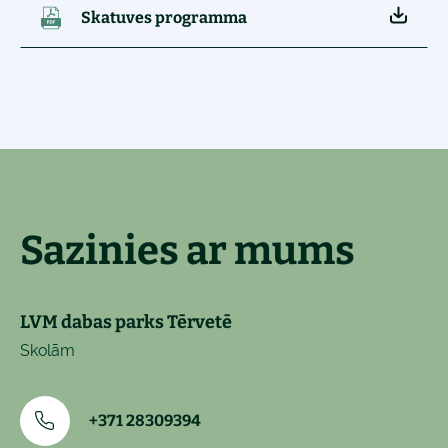
Skatuves programma
Sazinies ar mums
LVM dabas parks Tērvetē
Skolām
+371 28309394