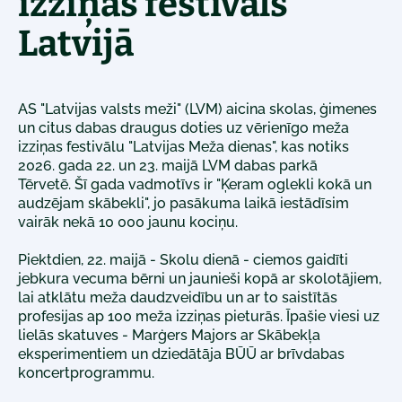
izziņas festivāls
Latvijā
AS "Latvijas valsts meži" (LVM) aicina skolas, ģimenes
un citus dabas draugus doties uz vērienīgo meža
izziņas festivālu "Latvijas Meža dienas", kas notiks
2026. gada 22. un 23. maijā LVM dabas parkā
Tērvetē. Šī gada vadmotīvs ir "Ķeram oglekli kokā un
audzējam skābekli", jo pasākuma laikā iestādīsim
vairāk nekā 10 000 jaunu kociņu.
Piektdien, 22. maijā - Skolu dienā - ciemos gaidīti
jebkura vecuma bērni un jaunieši kopā ar skolotājiem,
lai atklātu meža daudzveidību un ar to saistītās
profesijas ap 100 meža izziņas pieturās. Īpašie viesi uz
lielās skatuves - Marģers Majors ar Skābekļa
eksperimentiem un dziedātāja BŪŪ ar brīvdabas
koncertprogrammu.