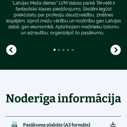
ja
ē,
"Latvijas Meža dienas" LVM dabas parkā Tērvetē ir
mi
ir
fantastisks klases piedzīvojums. Skolēni iegūst
i
īt
priekšstatu par profesiju daudzveidību, zinātnes
s
uz
iespējām, izprot mežu vērtību un nozīmību gan Latvijas
dabā, gan ekonomikā. Apbrīnojam mežinieku izdomu
un aizrautību, organizējot šo pasākumu.
Noderīga informācija
Pasākuma plakāts (A3 formāts)